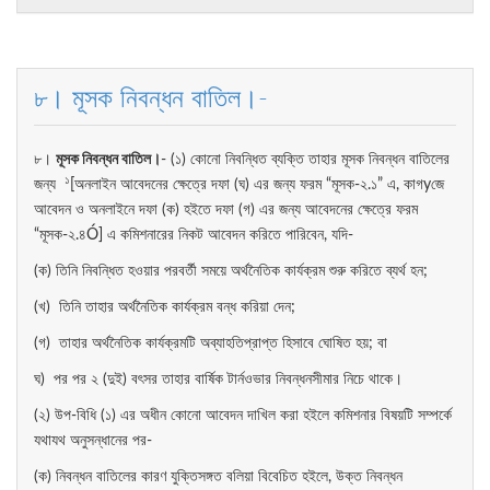
৮। মূসক নিবন্ধন বাতিল।-
৮।
মূসক
নিবন্ধন
বাতিল
।
- (১) কোনো নিবন্ধিত ব্যক্তি তাহার মূসক নিবন্ধন বাতিলের
১
জন্য
[অনলাইন আবেদনের ক্ষেত্রে দফা (ঘ) এর জন্য ফরম “মূসক-২.১” এ, কাগyজে
আবেদন ও অনলাইনে দফা (ক) হইতে দফা (গ) এর জন্য আবেদনের ক্ষেত্রে ফরম
“মূসক-২.৪Ó] এ কমিশনারের নিকট আবেদন করিতে পারিবেন, যদি-
(ক) তিনি নিবন্ধিত হওয়ার পরবর্তী সময়ে অর্থনৈতিক কার্যক্রম শুরু করিতে ব্যর্থ হন;
(খ) তিনি তাহার অর্থনৈতিক কার্যক্রম বন্ধ করিয়া দেন;
(গ) তাহার অর্থনৈতিক কার্যক্রমটি অব্যাহতিপ্রাপ্ত হিসাবে ঘোষিত হয়; বা
ঘ) পর পর ২ (দুই) বৎসর তাহার বার্ষিক টার্নওভার নিবন্ধনসীমার নিচে থাকে।
(২) উপ-বিধি (১) এর অধীন কোনো আবেদন দাখিল করা হইলে কমিশনার বিষয়টি সম্পর্কে
যথাযথ অনুসন্ধানের পর-
(ক) নিবন্ধন বাতিলের কারণ যুক্তিসঙ্গত বলিয়া বিবেচিত হইলে, উক্ত নিবন্ধন