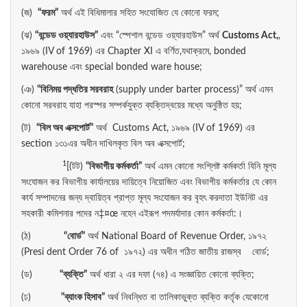
(জ)
“
ফরম”
অর্থ এই বিধিমালার সহিত সংযোজিত যে কোনো ফরম;
(ঝ)
“
বন্ডেড
ওয়্যারহাউস”
এবং “স্পেশাল বন্ডেড ওয়্যারহাউস” অর্থ
Customs Act,
,
১৯৬৯ (IV of 1969) এর Chapter XI এ বর্ণিত,যথাক্রমে, bonded
warehouse এবং special bonded ware house;
(ঞ)
“
বিনিময়
পদ্ধতির
সরবরাহ
(supply under barter process)” অর্থ এমন
কোনো সরবরাহ যাহা পরস্পর সম্পর্কযুক্ত ব্যক্তিদ্বয়ের মধ্যে অনুষ্ঠিত হয়;
(ট)
“
বিল
অব
এক্সপোর্ট”
অর্থ Customs Act, ১৯৬৯ (IV of 1969) এর
section ১৩১এর অধীন দাখিলকৃত বিল অব এক্সপোর্ট;
1
[(টট)
“
বিভাগীয়
কর্মকর্তা”
অর্থ এমন কোনো সংশ্লিষ্ট কর্মকর্তা যিনি মূল্য
সংযোজন কর বিভাগীয় কার্যালয়ের দায়িত্বে নিয়োজিত এবং বিভাগীয় কর্মকর্তার যে কোন
কার্য সম্পাদনের জন্য দ্বায়িত্ব প্রাপ্ত মূল্য সংযোজন কর বৃহৎ করদাতা ইউনিট এর
সহকারী কমিশনার পদের ন‡¤œ নহেন এইরূপ পদমর্যাদার কোন কর্মকর্তা:।
(ঠ)
“
বোর্ড”
অর্থ National Board of Revenue Order, ১৯৭২
(Presi dent Order 76 of ১৯৭২) এর অধীন গঠিত জাতীয় রাজস্ব বোর্ড;
(ড)
“
ব্যক্তি”
অর্থ ধারা ২ এর দফা (৭৪) এ সংজ্ঞায়িত কোনো ব্যক্তি;
(ঢ)
“
ব্যাংক
হিসাব”
অর্থ নিবন্ধিত বা তালিকাভুক্ত ব্যক্তি কর্তৃক যেকোনো