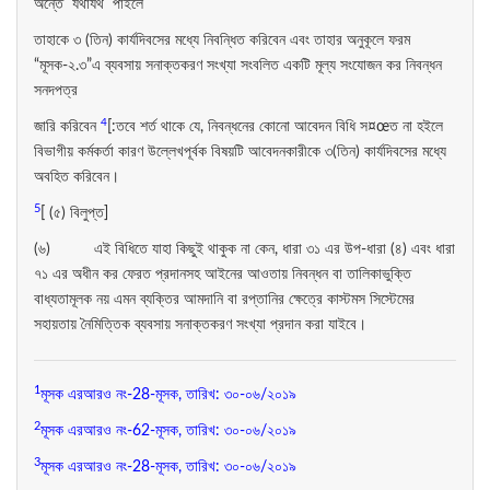
অন্তে যথাযথ পাইলে
তাহাকে ৩ (তিন) কার্যদিবসের মধ্যে নিবন্ধিত করিবেন এবং তাহার অনুকূলে ফরম
“মূসক-২.৩”এ ব্যবসায় সনাক্তকরণ সংখ্যা সংবলিত একটি মূল্য সংযোজন কর নিবন্ধন
সনদপত্র
4
জারি করিবেন
[:তবে শর্ত থাকে যে, নিবন্ধনের কোনো আবেদন বিধি স¤œত না হইলে
বিভাগীয় কর্মকর্তা কারণ উল্লেখপূর্বক বিষয়টি আবেদনকারীকে ৩(তিন) কার্যদিবসের মধ্যে
অবহিত করিবেন।
5
[ (৫) বিলুপ্ত]
(৬) এই বিধিতে যাহা কিছুই থাকুক না কেন, ধারা ৩১ এর উপ-ধারা (৪) এবং ধারা
৭১ এর অধীন কর ফেরত প্রদানসহ আইনের আওতায় নিবন্ধন বা তালিকাভুক্তি
বাধ্যতামূলক নয় এমন ব্যক্তির আমদানি বা রপ্তানির ক্ষেত্রে কাস্টমস সিস্টেমের
সহায়তায় নৈমিত্তিক ব্যবসায় সনাক্তকরণ সংখ্যা প্রদান করা যাইবে।
1
মূসক এরআরও নং-28-মূসক, তারিখ: ৩০-০৬/২০১৯
2
মূসক এরআরও নং-62-মূসক, তারিখ: ৩০-০৬/২০১৯
3
মূসক এরআরও নং-28-মূসক, তারিখ: ৩০-০৬/২০১৯