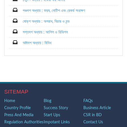
চতুর্দশ অধ্যায় : বকেয়া কর আদায়
পঞ্চদশ অধ্যায় : ফরম, নোটিশ এবং রেকর্ড সংরক্ষণ
ষোড়শ অধ্যায় : অপরাধ, বিচার ও দন্ড
সপ্তদশ অধ্যায় : আপিল ও রিভিশন
অষ্টাদশ অধ্যায় : বিবিধ
SITEMAP
Home
Blog
FAQs
Country Profile
Success Story
Business Article
Press And Media
Start Ups
CSR in BD
Regulation Authorities
Impotant Links
Contact Us