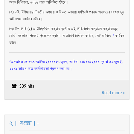
শুল্ক বিধিমালা, ২০১৬ নামে অভিহিত হইবে।
(২) এই বিধিমালার দ্বিতীয় অধ্যায় ও উক্ত অধ্যায় সংশ্লিষ্ট প্রথম অধ্যায়ের সংজ্ঞাসমূহ
অবিলম্বে কার্যকর হইবে।
(৩) উপ-বিধি (২) এ উল্লিখিত অধ্যায় ব্যতীত এই বিধিমালার অন্যান্য অধ্যায়সমূহ
১
বোর্ড, সরকারি গেজেটে প্রজ্ঞাপন দ্বারা, যে তারিখ নির্ধারণ করিবে, সেই তারিখে
কার্যকর
হইবে।
১
এসআরও নং-১৬৯-আইন/২০১৯/২৬-মূসক, তারিখ: ১৩/০৬/২০১৯ দ্বারা ০১ জুলাই,
২০১৯ তারিখ হতে কার্যকারিতা প্রদান করা হয়।
339 hits
Read more »
২। সংজ্ঞা।-