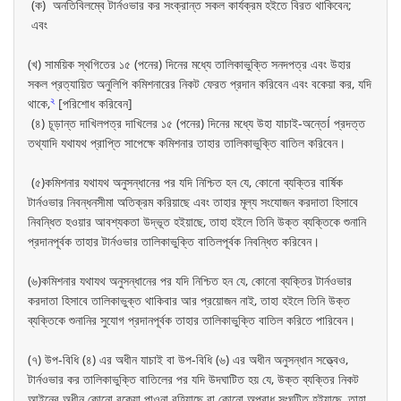
(ক) অনতিবিলম্বে টার্নওভার কর সংক্রান্ত সকল কার্যক্রম হইতে বিরত থাকিবেন;
এবং
(খ) সাময়িক স্থগিতের ১৫ (পনের) দিনের মধ্যে তালিকাভুক্তি সনদপত্র এবং উহার
সকল প্রত্যায়িত অনুলিপি কমিশনারের নিকট ফেরত প্রদান করিবেন এবং বকেয়া কর, যদি
২
থাকে,
[পরিশোধ করিবেন]
(৪) চূড়ান্ত দাখিলপত্র দাখিলের ১৫ (পনের) দিনের মধ্যে উহা যাচাই-অন্তেÍ প্রদত্ত
তথ্যাদি যথাযথ প্রাপ্তি সাপেক্ষে কমিশনার তাহার তালিকাভুক্তি বাতিল করিবেন।
(৫)কমিশনার যথাযথ অনুসন্ধানের পর যদি নিশ্চিত হন যে, কোনো ব্যক্তির বার্ষিক
টার্নওভার নিবন্ধনসীমা অতিক্রম করিয়াছে এবং তাহার মূল্য সংযোজন করদাতা হিসাবে
নিবন্ধিত হওয়ার আবশ্যকতা উদ্ভূত হইয়াছে, তাহা হইলে তিনি উক্ত ব্যক্তিকে শুনানি
প্রদানপূর্বক তাহার টার্নওভার তালিকাভুক্তি বাতিলপূর্বক নিবন্ধিত করিবেন।
(৬)কমিশনার যথাযথ অনুসন্ধানের পর যদি নিশ্চিত হন যে, কোনো ব্যক্তির টার্নওভার
করদাতা হিসাবে তালিকাভুক্ত থাকিবার আর প্রয়োজন নাই, তাহা হইলে তিনি উক্ত
ব্যক্তিকে শুনানির সুযোগ প্রদানপূর্বক তাহার তালিকাভুক্তি বাতিল করিতে পারিবেন।
(৭) উপ-বিধি (৪) এর অধীন যাচাই বা উপ-বিধি (৬) এর অধীন অনুসন্ধান সত্ত্বেও,
টার্নওভার কর তালিকাভুক্তি বাতিলের পর যদি উদঘাটিত হয় যে, উক্ত ব্যক্তির নিকট
আইনের অধীন কোনো বকেয়া পাওনা রহিয়াছে বা কোনো অপরাধ সংঘটিত হইয়াছে, তাহা