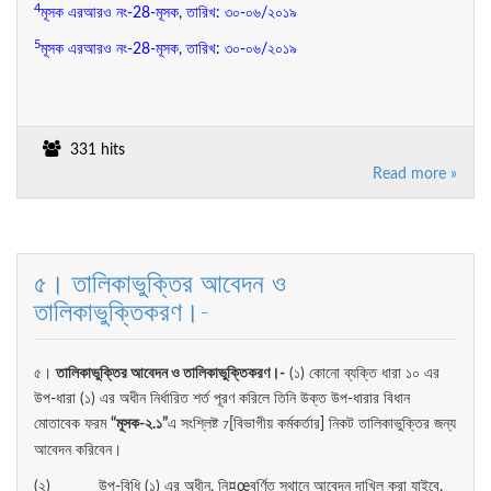
4
মূসক এরআরও নং-28-মূসক, তারিখ: ৩০-০৬/২০১৯
5
মূসক এরআরও নং-28-মূসক, তারিখ: ৩০-০৬/২০১৯
331 hits
Read more »
৫। তালিকাভুক্তির আবেদন ও
তালিকাভুক্তিকরণ।-
৫।
তালিকাভুক্তির
আবেদন
ও
তালিকাভুক্তিকরণ
।-
(১) কোনো ব্যক্তি ধারা ১০ এর
উপ-ধারা (১) এর অধীন নির্ধারিত শর্ত পূরণ করিলে তিনি উক্ত উপ-ধারার বিধান
মোতাবেক ফরম
“
মূসক-
২.
১”
এ সংশ্লিষ্ট
[বিভাগীয় কর্মকর্তার] নিকট তালিকাভুক্তির জন্য
7
আবেদন করিবেন।
(২) উপ-বিধি (১) এর অধীন, নি¤œবর্ণিত স্থানে আবেদন দাখিল করা যাইবে,