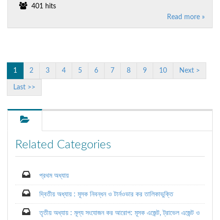
401 hits
Read more »
1
2
3
4
5
6
7
8
9
10
Next >
Last >>
Related Categories
প্রথম অধ্যায়
দ্বিতীয় অধ্যায় : মূসক নিবন্ধন ও টার্নওভার কর তালিকাভুক্তি
তৃতীয় অধ্যায় : মূল্য সংযোজন কর আরোপ: মূসক এজেন্ট, ট্রাভেল এজেন্ট ও