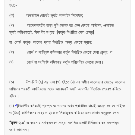
যথা:-
(ক) অনলাইনে বোর্ডের ভ্যাট অনলাইন সিস্টেমে;
(খ) আবেদনকারীর জন্য সুবিধাজনক হয় এমন কোনো কাস্টমস, এক্সাইজ
১
ভ্যাট কমিশনারেট, বিভাগীয় দপ্তর
[কর্তৃক নির্ধারিত সেবা কেন্দ্র]
বা বোর্ড কর্তৃক আদেশ দ্বারা নির্ধারিত অন্য কোনো স্থান;
(গ) বোর্ড বা সংশ্লিষ্ট কমিশনার কর্তৃক নির্ধারিত কোনো সেবা কেন্দ্র; বা
(ঘ) বোর্ড বা সংশ্লিষ্ট কমিশনার কর্তৃক পরিচালিত কোনো মেলা।
(৩) উপ-বিধি (২) এর দফা (খ) হইতে (ঘ) এর অধীন আবেদনের ক্ষেত্রে আবেদন
দাখিলের পরবর্তী কার্যদিবসের মধ্যে আবেদনটি ভ্যাট অনলাইন সিস্টেমে প্রেরণ করিতে
হইবে।
2
(৪)
[বিভাগীয় কর্মকর্তা] প্রাপ্ত আবেদনের তথ্য প্রাথমিক যাচাই-অন্তে যথাযথ পাইলে
৩ (তিন) কার্যদিবসের মধ্যে তাহাকে তালিকাভুক্ত করিবেন এবং তাহার অনুকূলে ফরম
“
মূসক-
২.
৩”
এ ব্যবসায় সনাক্তকরণ সংখ্যা সংবলিত একটি টার্নওভার কর সনদপত্র
জারি করিবেন।