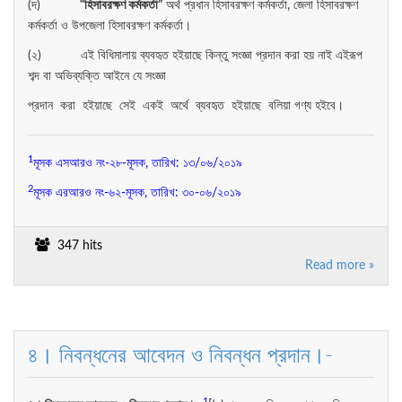
(দ)
“
হিসাবরক্ষণ
কর্মকর্তা”
অর্থ প্রধান হিসাবরক্ষণ কর্মকর্তা, জেলা হিসাবরক্ষণ
কর্মকর্তা ও উপজেলা হিসাবরক্ষণ কর্মকর্তা।
(২) এই বিধিমালায় ব্যবহৃত হইয়াছে কিন্তু সংজ্ঞা প্রদান করা হয় নাই এইরূপ
শব্দ বা অভিব্যক্তি আইনে যে সংজ্ঞা
প্রদান করা হইয়াছে সেই একই অর্থে ব্যবহৃত হইয়াছে বলিয়া গণ্য হইবে।
1
মূসক এসআরও নং-২৮-মূসক, তারিখ: ১৩/০৬/২০১৯
2
মূসক এরআরও নং-৬২-মূসক, তারিখ: ৩০-০৬/২০১৯
347 hits
Read more »
৪। নিবন্ধনের আবেদন ও নিবন্ধন প্রদান।-
1