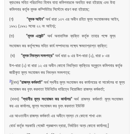
ব্যাংকের সহিত পরিচালিত হিসাব যাহা কমিশনারকে অবহিত করা হইয়াছে এবং উহা
কমিশনার কর্তৃক মূসক কম্পিউটার সিস্টেমে ধারণ করা হইয়াছে;
(ণ)
“
মূসক
আইন”
অর্থ ধারা ১৩৭ এর অধীন রহিত মূল্য সংযোজনকর আইন,
১৯৯১ (১৯৯১ সনের ২২ নং আইন);
(ত)
“
মূসক
এজেন্ট”
অর্থ অনাবাসিক ব্যক্তি কর্তৃক তাহার পক্ষে মূল্য
সংযোজন কর কর্তৃপক্ষের সহিত কার্য সম্পাদনের লক্ষ্যে ক্ষমতাপ্রাপ্ত ব্যক্তি;
(থ)
“
মূসক
নিবন্ধন
সনদপত্র”
অর্থ ধারা ৬ এর উপ-ধারা (২), ধারা ৮ এর
উপ-ধারা (২) বা ধারা ১২ এর অধীন কোনো নিবন্ধিত ব্যক্তির অনুকূলে কমিশনার কর্তৃক
জারীকৃত মূল্য সংযোজন কর নিবন্ধন সনদপত্র;
2
[(থথ)
“
রাজস্ব
কর্মকর্তা”
অর্থ স্থনীয় মূল্য সংযোজন কর কার্যালয়ের বা সার্কেলের বা মূল্য
সংযোজন কর বৃহৎ করদাতা ইউনিটের দায়িত্বে নিয়োজিত রাজস্ব কর্মকর্তা;
(থথথ)
“
স্থানীয়
মূল্য
সংযোজন
কর
কার্যালয়”
অর্থ রাজস্ব কর্মকর্তা মূল্য সংযোজন
কর এর কার্যালয়, মূল্যে সংযোজন কর বৃহৎ করদাতা ইউনিট
এর আওতাধীন রাজস্ব কর্মকর্তা এর অধীনে ন্যস্ত যে কোনো শাখা এবং
বোর্ড কর্তৃক সরকারি গেজেট প্রজ্ঞাপন দ্বারা, নির্ধারিত অন্য কোনো কার্যালয়;]