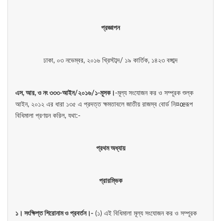
প্রজ্ঞাপন
ঢাকা, ০৩ নভেম্বর, ২০১৬ খ্রিস্টাব্দ/ ১৯ কার্তিক, ১৪২৩ বঙ্গাব্দ
এস,
আর,
ও
নং
৩৩৩-
আইন/
২০১৬/
১-
মূসক
।
-মূল্য সংযোজন কর ও সম্পূরক শুল্ক
আইন, ২০১২ এর ধারা ১৩৫ এ প্রদত্ত ক্ষমতাবলে জাতীয় রাজস্ব বোর্ড নি¤œরূপ
বিধিমালা প্রণয়ন করিল, যথা:-
প্রথম
অধ্যায়
প্রারম্ভিক
১
।
সংক্ষিপ্ত
শিরোনাম
ও
প্রবর্তন
।-
(১) এই বিধিমালা মূল্য সংযোজন কর ও সম্পূরক