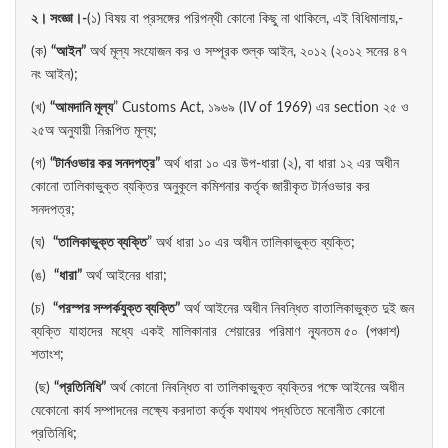
২। সংজ্ঞা।-
(১) বিষয় বা প্রসঙ্গের পরিপন্থী কোনো কিছু না থাকিলে, এই বিধিমালায়,-
(ক)
“
আইন”
অর্থ মূল্য সংযোজন কর ও সম্পূরক শুল্ক আইন, ২০১২ (২০১২ সনের ৪৭
নং আইন);
(খ)
“
আমদানি
মূল্য
” Customs Act, ১৯৬৯ (IV of 1969) এর section ২৫ ও
২৫অ অনুযায়ী নিরূপিত মূল্য;
(গ)
“
টার্নওভার
কর
সনদপত্র”
অর্থ ধারা ১০ এর উপ-ধারা (২), বা ধারা ১২ এর অধীন
কোনো তালিকাভুক্ত ব্যক্তির অনুকূলে কমিশনার কর্তৃক জারীকৃত টার্নওভার কর
সনদপত্র;
(ঘ)
“
তালিকাভুক্ত
ব্যক্তি
” অর্থ ধারা ১০ এর অধীন তালিকাভুক্ত ব্যক্তি;
(ঙ)
“
ধারা”
অর্থ আইনের ধারা;
(চ)
“
পরস্পর
সম্পর্কযুক্ত
ব্যক্তি”
অর্থ আইনের অধীন নিবন্ধিত বাতালিকাভুক্ত দুই জন
ব্যক্তি যাহাদের মধ্যে একই মালিকানার শেয়ারের পরিমাণ ন্যূনতম ৫০ (পঞ্চাশ)
শতাংশ;
(ছ)
“
প্রতিনিধি”
অর্থ কোনো নিবন্ধিত বা তালিকাভুক্ত ব্যক্তির পক্ষে আইনের অধীন
যেকোনো কার্য সম্পাদনের লক্ষ্যে করদাতা কর্তৃক যথাযথ পদ্ধতিতে মনোনীত কোনো
প্রতিনিধি;