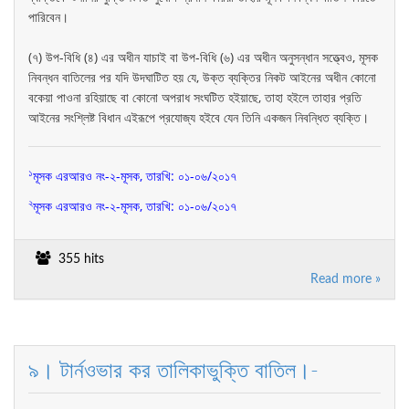
পারিবেন।
(৭) উপ-বিধি (৪) এর অধীন যাচাই বা উপ-বিধি (৬) এর অধীন অনুসন্ধান সত্ত্বেও, মূসক
নিবন্ধন বাতিলের পর যদি উদঘাটিত হয় যে, উক্ত ব্যক্তির নিকট আইনের অধীন কোনো
বকেয়া পাওনা রহিয়াছে বা কোনো অপরাধ সংঘটিত হইয়াছে, তাহা হইলে তাহার প্রতি
আইনের সংশ্লিষ্ট বিধান এইরূপে প্রযোজ্য হইবে যেন তিনি একজন নিবন্ধিত ব্যক্তি।
১
মূসক এরআরও নং-২-মূসক, তারখি: ০
১
-০৬/২০১
৭
২
মূসক এরআরও নং-২
-মূসক, তারখি:
০
১
-০৬/২০১৭
355 hits
Read more »
৯। টার্নওভার কর তালিকাভুক্তি বাতিল।-