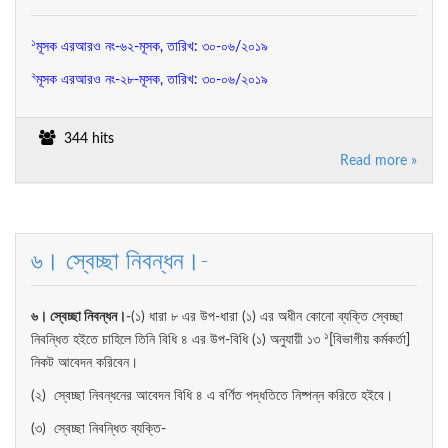
১
মূসক এরআরও নং-৬২-মূসক, তারিখ: ৩০-০৬/২০১৯
২
মূসক এরআরও নং-২৮-মূসক, তারিখ: ৩০-০৬/২০১৯
344 hits
Read more »
৬। স্বেচ্ছা নিবন্ধন।-
৬
।
স্বেচ্ছা
নিবন্ধন
।
-(১) ধারা ৮ এর উপ-ধারা (১) এর অধীন কোনো ব্যক্তি স্বেচ্ছা
১
নিবন্ধিত হইতে চাহিলে তিনি বিধি ৪ এর উপ-বিধি (১) অনুযায়ী ১৩
[বিভাগীয় কর্মকর্তা]
নিকট আবেদন করিবেন।
(২) স্বেচ্ছা নিবন্ধনের আবেদন বিধি ৪ এ বর্ণিত পদ্ধতিতে নিষ্পন্ন করিতে হইবে।
(৩) স্বেচ্ছা নিবন্ধিত ব্যক্তি-