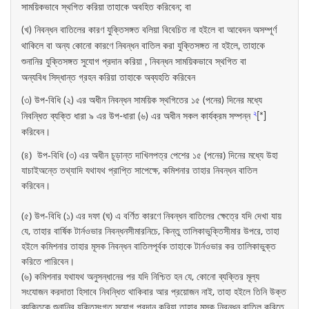
সাময়িকভাবে স্থগিত করিয়া তাহাকে অবহিত করিবেন; বা
(খ) নিবন্ধন বাতিলের কারণ যুক্তিসঙ্গত বলিয়া বিবেচিত না হইলে বা আবেদন অসম্পূর্ণ
থাকিলে বা অন্য কোনো কারণে নিবন্ধন বাতিল করা যুক্তিসঙ্গত না হইলে, তাহাকে
শুনানির যুক্তিসঙ্গত সুযোগ প্রদান করিয়া , নিবন্ধন সাময়িকভাবে স্থগিত বা
অন্যবিধ সিদ্ধান্ত গ্রহন করিয়া তাহাকে অব্যহতি করিবেন
(৩) উপ-বিধি (২) এর অধীন নিবন্ধন সাময়িক স্থগিতের ১৫ (পনের) দিনের মধ্যে
২
নিবন্ধিত ব্যক্তি ধারা ৯ এর উপ-ধারা (৬) এর অধীন সকল কার্যক্রম সম্পন্ন
[*]
করিবেন।
(৪) উপ-বিধি (৩) এর অধীন চূড়ান্ত দাখিলপত্র পেশের ১৫ (পনের) দিনের মধ্যে উহা
যাচাইঅন্তে তথ্যাদি যথাযথ প্রাপ্তি সাপেক্ষে, কমিশনার তাহার নিবন্ধন বাতিল
করিবেন।
(৫) উপ-বিধি (১) এর দফা (ঘ) এ বর্ণিত কারণে নিবন্ধন বাতিলের ক্ষেত্রে যদি দেখা যায়
যে, তাহার বার্ষিক টার্নওভার নিবন্ধনসীমারনিচে, কিন্তু তালিকাভুক্তিসীমার উপরে, তাহা
হইলে কমিশনার তাহার মূসক নিবন্ধন বাতিলপূর্বক তাহাকে টার্নওভার কর তালিকাভুক্ত
করিতে পারিবেন।
(৬) কমিশনার যথাযথ অনুসন্ধানের পর যদি নিশ্চিত হন যে, কোনো ব্যক্তির মূল্য
সংযোজন করদাতা হিসাবে নিবন্ধিত থাকিবার আর প্রয়োজন নাই, তাহা হইলে তিনি উক্ত
ব্যক্তিকে শুনানির যুক্তিসংগত সুযোগ প্রদান করিয়া তাহার মূসক নিবন্ধন বাতিল করিতে