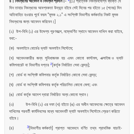
৪। নিবন্ধনের আবেদন ও নিবন্ধন প্রদান।-
[(১) প্রত্যেক নিবন্ধনযোগ্য ব্যক্তি যে
দিন তাহার নিবন্ধনের আবশ্যকতা উদ্ভূত হইবে সেই দিনের পর হইতে ১৫ (পনের) দিন
অতিবাহিত হওয়ার পূর্বে ফরম “মূসক ২.১” এ সংশ্লিষ্ট বিভাগীয় কর্মকর্তার নিকট মূসক
নিবন্ধনের জন্য আবেদন করিবেন।]
(২) উপ-বিধি (১) এর উদ্দেশ্য পূরণকল্পে, নম্নেবর্ণিত স্থানে আবেদন দাখিল করা যাইবে,
যথা:-
(ক) অনলাইনে বোর্ডের ভ্যাট অনলাইন সিস্টেমে;
(খ) আবেদনকারীর জন্য সুবিধাজনক হয় এমন কোনো কাস্টমস, এক্সাইজ ও ভ্যাট
2
কমিশনারেট বা বিভাগীয় দপ্তর
[কর্তৃক নির্ধারিত সেবা কেন্দ্র];
(গ) বোর্ড বা সংশ্লিষ্ট কমিশনার কর্তৃক নির্ধারিত কোনো সেবা কেন্দ্র;
(ঘ) বোর্ড বা সংশ্লিষ্ট কমিশনার কর্তৃক পরিচালিত কোনো মেলা; এবং
(ঙ) বোর্ড কর্তৃক আদেশ দ্বারা নির্ধারিত অন্য কোনো স্থান।
(৩) উপ-বিধি (২) এর দফা (খ) হইতে (ঙ) এর অধীন আবেদনের ক্ষেত্রে আবেদন
দাখিলের পরবর্তী কার্যদিবসের মধ্যে আবেদনটি ভ্যাট অনলাইন সিস্টেমে প্রেরণ করিতে
হইবে।
3
(৪)
[বিভাগীয় কর্মকর্তা] প্রাপ্ত আবেদনে বর্ণিত তথ্য প্রাথমিক যাচাই-