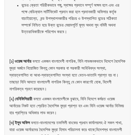
বন্ডের ক্রেতা শরিরীকভাবে পঙ্গু, স্বাক্ষর প্রদানে সম্পূর্ণ অক্ষম হলে এবং এর
পক্ষে মেডিক্যাল সার্টিফিকেট প্রদান করা হলে প্রদানকারী অফিসার কর্তৃক
যাচাইয়ান্তে, বন্ড উপস্থাপনকারীর পরিচয় ও উপস্থাপিত বন্ডের সঠিকতা
সম্পর্কে নিশ্চিত হয়ে উক্ত বন্ডের মেয়াদপূর্তি মূল্য অথবা সুদ নমিনী অথবা
উত্তরাধিকারীকে পরিশোধ করবে।
[১] ওয়েজ আর্নার
বলতে একজন বাংলাদেশী নাগরিক, যিনি লাভজনকভাবে বিদেশে বৈদেশিক
মুদ্রা অর্জনে নিয়োজিত কিন্তু কোন সরকার বা সরকারী সংবিধিবদ্ধ সংস্থা,
স্বায়ত্বশাসিত বা আধা-স্বায়ত্বশাসিত সংস্থা হতে বেতন-ভাতাদি প্রাপ্ত হয় না।
তাছাড়া যিনি আদতে বাংলাদেশী নাগরিক কিন্তু যে কোন কারণেই হোক, বিদেশী
নাগরিকত্ব গ্রহণ করেছেন।
[২] বেনিফিসিয়ারী
বলতে একজন বাংলাদেশীকে বুঝাবে, যিনি বিদেশে কর্মরত ওয়েজ
আর্নারের নিকট হতে প্রেরিত বৈদেশিক মুদ্রা প্রাপ্ত হন এবং যিনি ওয়েজ আর্নার বিনিময়
হার প্রাপ্তির অধিকার লাভ করেন।
[৩] ইস্যু অফিস
বলতে-বাংলাদেশের তফসিলী বাংকের প্রধান কার্যালয়সহ ঐ সকল শাখা,
যারা ওয়েজ আর্নারদের বৈদেশিক মুদ্রা হিসাব পরিচালনা করে থাকে;বিদেশস্থ বাংলাদেশী