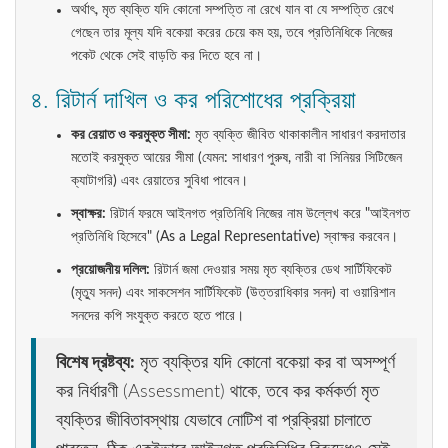
অর্থাৎ, মৃত ব্যক্তি যদি কোনো সম্পত্তি না রেখে যান বা যে সম্পত্তি রেখে
গেছেন তার মূল্য যদি বকেয়া করের চেয়ে কম হয়, তবে প্রতিনিধিকে নিজের
পকেট থেকে সেই বাড়তি কর দিতে হবে না।
৪. রিটার্ন দাখিল ও কর পরিশোধের প্রক্রিয়া
কর রেয়াত ও করমুক্ত সীমা:
মৃত ব্যক্তি জীবিত থাকাকালীন সাধারণ করদাতার
মতোই করমুক্ত আয়ের সীমা (যেমন: সাধারণ পুরুষ, নারী বা সিনিয়র সিটিজেন
ক্যাটাগরি) এবং রেয়াতের সুবিধা পাবেন।
স্বাক্ষর:
রিটার্ন ফরমে আইনগত প্রতিনিধি নিজের নাম উল্লেখ করে "আইনগত
প্রতিনিধি হিসেবে" (As a Legal Representative) স্বাক্ষর করবেন।
প্রয়োজনীয় দলিল:
রিটার্ন জমা দেওয়ার সময় মৃত ব্যক্তির ডেথ সার্টিফিকেট
(মৃত্যু সনদ) এবং সাকসেশন সার্টিফিকেট (উত্তরাধিকার সনদ) বা ওয়ারিশান
সনদের কপি সংযুক্ত করতে হতে পারে।
বিশেষ দ্রষ্টব্য:
মৃত ব্যক্তির যদি কোনো বকেয়া কর বা অসম্পূর্ণ
কর নির্ধারণী (Assessment) থাকে, তবে কর কর্মকর্তা মৃত
ব্যক্তির জীবিতাবস্থায় যেভাবে নোটিশ বা প্রক্রিয়া চালাতে