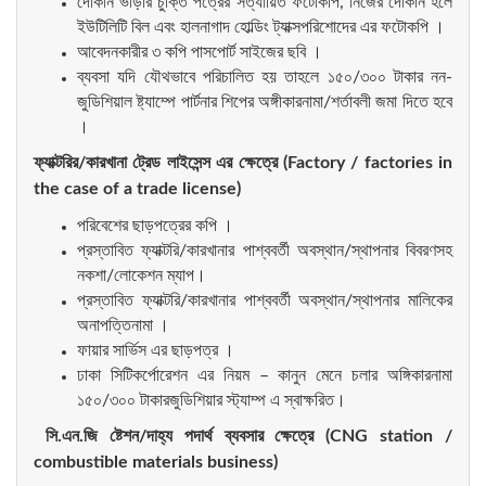
দোকান ভাড়ার চুক্তি পত্রের সত্যায়িত ফটোকপি, নিজের দোকান হলে
ইউটিলিটি বিল এবং হালনাগাদ হোল্ডিং ট্যাক্সপরিশোদের এর ফটোকপি ।
আবেদনকারীর ৩ কপি পাসপোর্ট সাইজের ছবি ।
ব্যবসা যদি যৌথভাবে পরিচালিত হয় তাহলে ১৫০/৩০০ টাকার নন-
জুডিশিয়াল ষ্ট্যাম্পে পার্টনার শিপের অঙ্গীকারনামা/শর্তাবলী জমা দিতে হবে
।
ফ্যাক্টরির
/
কারখানা
ট্রেড
লাইসেন্স
এর
ক্ষেত্রে
(Factory / factories in
the case of a trade license)
পরিবেশের ছাড়পত্রের কপি ।
প্রস্তাবিত ফ্যাক্টরি/কারখানার পাশ্ববর্তী অবস্থান/স্থাপনার বিবরণসহ
নকশা/লোকেশন ম্যাপ।
প্রস্তাবিত ফ্যাক্টরি/কারখানার পাশ্ববর্তী অবস্থান/স্থাপনার মালিকের
অনাপত্তিনামা ।
ফায়ার সার্ভিস এর ছাড়পত্র ।
ঢাকা সিটিকর্পোরেশন এর নিয়ম – কানুন মেনে চলার অঙ্গিকারনামা
১৫০/৩০০ টাকারজুডিশিয়ার স্ট্যাম্প এ স্বাক্ষরিত।
সি
.
এন
.
জি
ষ্টেশন
/
দাহ্য
পদার্থ
ব্যবসার
ক্ষেত্রে
(CNG station /
combustible materials business)