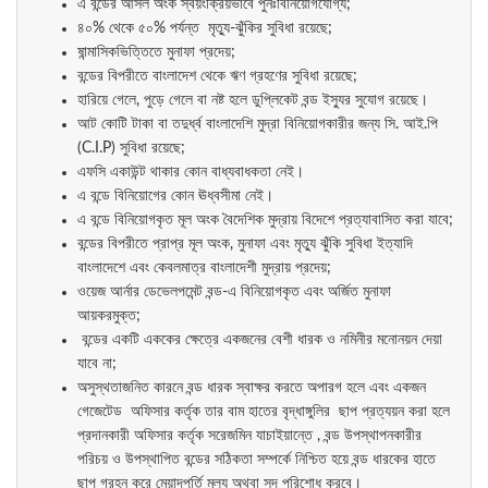
এ বন্ডের আসল অংক স্বয়ংক্রিয়ভাবে পুনঃবিনিয়োগযোগ্য;
৪০% থেকে ৫০% পর্যন্ত মৃত্যু-ঝুঁকির সুবিধা রয়েছে;
ষান্মাসিকভিত্তিতে মুনাফা প্রদেয়;
বন্ডের বিপরীতে বাংলাদেশ থেকে ঋণ গ্রহণের সুবিধা রয়েছে;
হারিয়ে গেলে, পুড়ে গেলে বা নষ্ট হলে ডুপ্লিকেট বন্ড ইস্যুর সুযোগ রয়েছে।
আট কোটি টাকা বা তদুর্ধ্ব বাংলাদেশি মুদ্রা বিনিয়োগকারীর জন্য সি. আই.পি
(C.I.P) সুবিধা রয়েছে;
এফসি একাউন্ট থাকার কোন বাধ্যবাধকতা নেই।
এ বন্ডে বিনিয়োগের কোন ঊধ্বসীমা নেই।
এ বন্ডে বিনিয়োগকৃত মূল অংক বৈদেশিক মুদ্রায় বিদেশে প্রত্যাবাসিত করা যাবে;
বন্ডের বিপরীতে প্রাপ্র মূল অংক, মুনাফা এবং মৃত্যু ঝুঁকি সুবিধা ইত্যাদি
বাংলাদেশে এবং কেবলমাত্র বাংলাদেশী মুদ্রায় প্রদেয়;
ওয়েজ আর্নার ডেভেলপমেন্ট বন্ড-এ বিনিয়োগকৃত এবং অর্জিত মুনাফা
আয়করমুক্ত;
বন্ডের একটি এককের ক্ষেত্রে একজনের বেশী ধারক ও নমিনীর মনোনয়ন দেয়া
যাবে না;
অসুস্থতাজনিত কারনে বন্ড ধারক স্বাক্ষর করতে অপারগ হলে এবং একজন
গেজেটেড অফিসার কর্তৃক তার বাম হাতের বৃদ্ধাঙ্গুলির ছাপ প্রত্যয়ন করা হলে
প্রদানকারী অফিসার কর্তৃক সরেজমিন যাচাইয়ান্তে , বন্ড উপস্থাপনকারীর
পরিচয় ও উপস্থাপিত বন্ডের সঠিকতা সম্পর্কে নিশ্চিত হয়ে বন্ড ধারকের হাতে
ছাপ গ্রহন করে মেয়াদপূর্তি মূল্য অথবা সুদ পরিশোধ করবে।