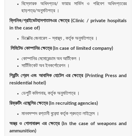
বিস্ফোরক অধিদপ্তর/ ফায়ার সার্ভিস ও পরিবেশ অধিদপ্তরের
ছাড়পত্র/অনুমতিপত্র ।
ক্লিনিক
/
প্রাইভেটহাসপাতালএর
ক্ষেত্রে
(Clinic / private hospitals
in the case of)
ডিরেক্টর জেনারেল – স্বাস্থ্য , কর্তৃক অনুমতিপত্র ।
লিমিটেড
কোম্পানির
ক্ষেত্রে
(In case of limited company)
কোম্পানির মেমোরেন্ডাম অব আর্টিকেল ।
সার্টিফিকেট অব ইনকর্পোরেশন ।
প্রিন্টিং
প্রেস
এবং
আবাসিক
হোটেল
এর
ক্ষেত্রে
(Printing Press and
residential hotel)
ডেপুটি কমিশনার, কর্তৃক অনুমতিপত্র ।
রিক্রুটিং
এজেন্সির
ক্ষেত্রে
(In recruiting agencies)
মানবসম্পদ রপ্তানী বুর‍্যো কর্তৃক প্রদত্ত লাইসেন্স ।
অস্ত্র
ও
গোলাবারুদ
এর
ক্ষেত্রে
(In the case of weapons and
ammunition)