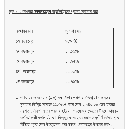
ছক-১: পেনশনার
সঞ্চয়পত্রের
বছরভিত্তিক প্রদেয় মুনাফার হার
নগদায়নকাল
মুনাফার হার
১ম বছরান্তে
৯.৭০%
২য় বছরান্তে
১০.১৫%
৩য় বছরান্তে
১০.৬৫%
৪র্থ বছরান্তে
১১.২০%
৫ম বছরান্তে
১১.৭৬%
পূর্ণমেয়াদের জন্য ১ (এক) লক্ষ টাকায় প্রতি ৩ (তিন) মাস অন্তর
মুনাফার কিস্তি সর্বোচ্চ ১১.৭৬% হারে টাকা ২,৯৪০.০০ (দুই হাজার
নয়শত চল্লিশ) মাত্র প্রদেয় হইবে। প্রযোজ্য ক্ষেত্রে উৎসে আয়কর
কর্তন/লেভী কর্তন হইবে। কিন্তু যেক্ষেত্রে মেয়াদ উত্তীর্ণ হইবার পূর্বে
বিনিয়োগকৃত টাকা উত্তোলন করা হইবে, সেক্ষেত্রে উপরের ছক-১