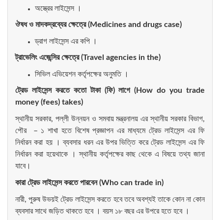
অস্ত্রের লাইসেন্স ।
ঔষধ
ও
মাদকদ্রব্যের
ক্ষেত্রে
(Medicines and drugs case)
ড্রাগ লাইসেন্স এর কপি ।
ট্রাভেলিং
এজেন্সির
ক্ষেত্রে
(Travel agencies in the)
সিভিল এভিয়েশন কর্তৃপক্ষের অনুমতি ।
ট্রেড
লাইসেন্স
করতে
কতো
টাকা
(
ফি
)
লাগে
(How do you trade
money (fees) takes)
স্থানীয় সরকার, পল্লী উন্নয়ন ও সমবায় মন্ত্রনালয় এর স্থানীয় সরকার বিভাগ,
পৌর – ১ শাখা হতে বিশেষ প্রজ্ঞাপন এর মাধ্যমে ট্রেড লাইসেন্স এর ফি
নির্ধারন করা হয় । ব্যবসার ধরন এর উপর ভিত্তি করে ট্রেড লাইসেন্স এর ফি
নির্ধারন করা হয়েথাকে । স্থানীয় কর্তৃপক্ষের কাছ থেকে এ বিষয়ে তথ্য জানা
যাবে।
কারা
ট্রেড
লাইসেন্স
করতে
পারবেন
(Who can trade in)
নারী, পুরুষ উভয়ই ট্রেড লাইসেন্স করতে হবে তবে অবশ্যই তাকে কোন না কোন
ব্যবসার সাথে জড়িত থাকতে হবে । বয়স ১৮ বছর এর উপরে হতে হবে ।