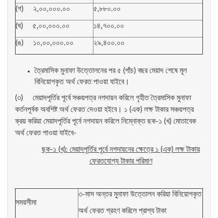
(গ) ২,০০,০০০.০০
৫,৮৮০.০০
(ঘ) ৫,০০,০০০.০০
১৪,৭০০.০০
(ঙ) ১০,০০,০০০.০০
২৯,৪০০.০০
ত্রৈমাসিক মুনাফা উত্তোলনের পর ৫ (পাঁচ) বছর মেয়াদ শেষে মূল
বিনিয়োগকৃত অর্থ ফেরত পাওয়া যাইবে।
(৩) মেয়াদপূর্তির পূর্বে সঞ্চয়পত্র নগদায়ন করিলে গৃহীত ত্রৈমাসিক মুনাফা
কর্তনপূর্বক অবশিষ্ট অর্থ ফেরত দেওয়া হইবে। ১ (এক) লক্ষ টাকার সঞ্চয়পত্র
ক্রয় করিয়া মেয়াদপূর্তির পূর্বে নগদায়ন করিলে নিম্নোক্ত ছক-১ (খ) মোতাবেক
অর্থ ফেরত পাওয়া যাইবে-
ছক-১ (খ): মেয়াদপূর্তির পূর্বে নগদায়নের ক্ষেত্রে ১ (এক) লক্ষ টাকায়
ফেরতযোগ্য টাকার পরিমাণ
৩-মাস অন্তর মুনাফা উত্তোলন করিয়া বিনিয়োগকৃত
সময়সীমা
অর্থ ফেরত গ্রহণ করিলে প্রাপ্য টাকা