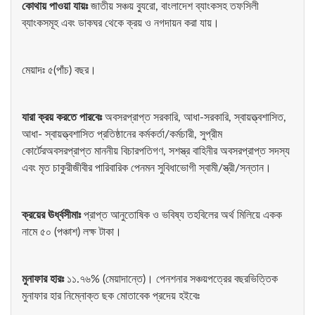
কোথায় পাওয়া যায়ঃ
জাতীয় সঞ্চয় ব্যুরো, বাংলাদেশ ব্যাংকসহ তফসিলী
ব্যাংকসমূহ এবং ডাকঘর থেকে ক্রয় ও নগদায়ন করা যায়।
মেয়াদঃ ৫(পাঁচ) বছর।
যারা ক্রয় করতে পারবেঃ
অবসরপ্রাপ্ত সরকারি, আধা-সরকারি, স্বায়ত্ত্বশাসিত,
আধা- স্বায়ত্ত্বশাসিত প্রতিষ্ঠানের কর্মকর্তা/কর্মচারী, সুপ্রীম
কোর্টেরঅবসরপ্রাপ্ত মাননীয় বিচারপতিগণ, সশস্ত্র বাহিনীর অবসরপ্রাপ্ত সদস্য
এবং মৃত চাকুরীজীবীর পারিবারিক পেনমন সুবিধাভোগী স্বামী/স্ত্রী/সন্তান।
ক্রয়ের ঊর্ধ্বসীমাঃ
প্রাপ্ত আনুতোষিক ও ভবিষ্য তহবিলের অর্থ মিলিয়ে একক
নামে ৫০ (পঞ্চাশ) লক্ষ টাকা।
মুনাফার হারঃ
১১.৭৬% (মেয়াদান্তে)। পেনশনার সঞ্চয়পত্রের বছরভিত্তিক
মুনাফার হার নিম্নোক্ত ছক মোতাবেক প্রদেয় হইবেঃ