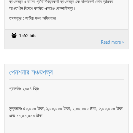
ব্যাংকসমূহ ও তাদের প্রতিনিধিত্বকারী ব্যাংকসমূহ এবং বাংলাদেশী কোন ব্যাংকের
আওতাধীন বিদেশে কার্যরত এক্সচেঞ্জ কোম্পানীসমূহ।
তথ্যসূত্র : জাতীয় সঞ্চয় অধিদপ্তর
1552 hits
Read more »
পেনশনার সঞ্চয়পত্র
প্রবর্তনঃ ২০০৪ খ্রিঃ
মূল্যমানঃ ৫০,০০০ টাকা; ১,০০,০০০ টাকা; ২,০০,০০০ টাকা; ৫,০০,০০০ টাকা
এবং ১০,০০,০০০ টাকা