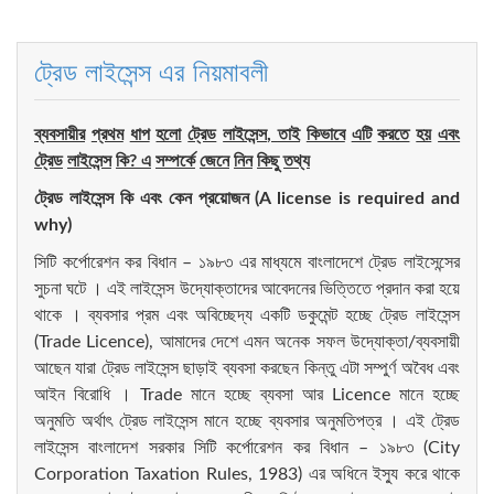
ট্রেড লাইসেন্স এর নিয়মাবলী
ব্যবসায়ীর
প্রথম
ধাপ
হলো
ট্রেড
লাইসেন্স
,
তাই
কিভাবে
এটি
করতে
হয়
এবং
ট্রেড
লাইসেন্স
কি
?
এ
সম্পর্কে
জেনে
নিন
কিছু
তথ্য
ট্রেড
লাইসেন্স
কি
এবং
কেন
প্রয়োজন
(A license is required and
why)
সিটি কর্পোরেশন কর বিধান – ১৯৮৩ এর মাধ্যমে বাংলাদেশে ট্রেড লাইসেন্সের
সুচনা ঘটে । এই লাইসেন্স উদ্যোক্তাদের আবেদনের ভিত্তিতে প্রদান করা হয়ে
থাকে । ব্যবসার প্রম এবং অবিচ্ছেদ্য একটি ডকুমেন্ট হচ্ছে ট্রেড লাইসেন্স
(Trade Licence), আমাদের দেশে এমন অনেক সফল উদ্যোক্তা/ব্যবসায়ী
আছেন যারা ট্রেড লাইসেন্স ছাড়াই ব্যবসা করছেন কিন্তু এটা সম্পুর্ণ অবৈধ এবং
আইন বিরোধি । Trade মানে হচ্ছে ব্যবসা আর Licence মানে হচ্ছে
অনুমতি অর্থাৎ ট্রেড লাইসেন্স মানে হচ্ছে ব্যবসার অনুমতিপত্র । এই ট্রেড
লাইসেন্স বাংলাদেশ সরকার সিটি কর্পোরেশন কর বিধান – ১৯৮৩ (City
Corporation Taxation Rules, 1983) এর অধিনে ইস্যু করে থাকে