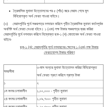
ত্রৈমাসিক মুনাফা উত্তোলনের পর ৫ (পাঁচ) বছর মেয়াদ শেষে মূল
বিনিয়োগকৃত অর্থ ফেরত পাওয়া যাইবে।
(৩) মেয়াদপূর্তির পূর্বে সঞ্চয়পত্র নগদায়ন করিলে গৃহীত ত্রৈমাসিক মুনাফা কর্তনপূর্বক
অবশিষ্ট অর্থ ফেরত দেওয়া হইবে। ১ (এক) লক্ষ টাকার সঞ্চয়পত্র ক্রয় করিয়া
মেয়াদপূর্তির পূর্বে নগদায়ন করিলে নিম্নোক্ত ছক-১ (খ) মোতাবেক অর্থ ফেরত পাওয়া
যাইবে-
ছক-১ (খ): মেয়াদপূর্তির পূর্বে নগদায়নের ক্ষেত্রে ১ (এক) লক্ষ টাকায়
ফেরতযোগ্য টাকার পরিমাণ
৩-মাস অন্তর মুনাফা উত্তোলন করিয়া বিনিয়োগকৃত
সময়সীমা
অর্থ ফেরত গ্রহণ করিলে প্রাপ্য টাকা
১
২
১ম বৎসর চলাকালীন
১,০০,০০০ - গৃহীত মুনাফা
২য় বৎসর চলাকালীন
১,০৯,৭০০- গৃহীত মুনাফা
৩য় বৎসর চলাকালীন
১,২০,৩০০- গৃহীত মুনাফা