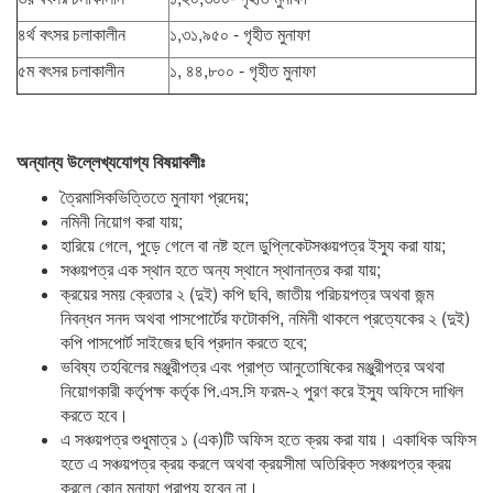
৪র্থ বৎসর চলাকালীন
১,৩১,৯৫০ - গৃহীত মুনাফা
৫ম বৎসর চলাকালীন
১, ৪৪,৮০০ - গৃহীত মুনাফা
অন্যান্য উল্লেখ্যযোগ্য বিষয়াবলীঃ
ত্রৈমাসিকভিত্তিতে মুনাফা প্রদেয়;
নমিনী নিয়োগ করা যায়;
হারিয়ে গেলে, পুড়ে গেলে বা নষ্ট হলে ডুপ্লিকেটসঞ্চয়পত্র ইস্যু করা যায়;
সঞ্চয়পত্র এক স্থান হতে অন্য স্থানে স্থানান্তর করা যায়;
ক্রয়ের সময় ক্রেতার ২ (দুই) কপি ছবি, জাতীয় পরিচয়পত্র অথবা জন্ম
নিবন্ধন সনদ অথবা পাসপোর্টের ফটোকপি, নমিনী থাকলে প্রত্যেকের ২ (দুই)
কপি পাসপোর্ট সাইজের ছবি প্রদান করতে হবে;
ভবিষ্য তহবিলের মঞ্জুরীপত্র এবং প্রাপ্ত আনুতোষিকের মঞ্জুরীপত্র অথবা
নিয়োগকারী কর্তৃপক্ষ কর্তৃক পি.এস.সি ফরম-২ পুরণ করে ইস্যু অফিসে দাখিল
করতে হবে।
এ সঞ্চয়পত্র শুধুমাত্র ১ (এক)টি অফিস হতে ক্রয় করা যায়। একাধিক অফিস
হতে এ সঞ্চয়পত্র ক্রয় করলে অথবা ক্রয়সীমা অতিরিক্ত সঞ্চয়পত্র ক্রয়
করলে কোন মুনাফা প্রাপ্য হবেন না।