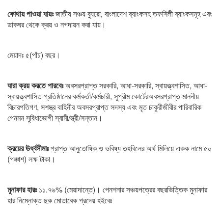
কোথায় পাওয়া যায়ঃ
জাতীয় সঞ্চয় ব্যুরো, বাংলাদেশ ব্যাংকসহ তফসিলী ব্যাংকসমূহ এবং
ডাকঘর থেকে ক্রয় ও নগদায়ন করা যায়।
মেয়াদঃ ৫(পাঁচ) বছর।
যারা ক্রয় করতে পারবেঃ
অবসরপ্রাপ্ত সরকারি, আধা-সরকারি, স্বায়ত্ত্বশাসিত, আধা-
স্বায়ত্ত্বশাসিত প্রতিষ্ঠানের কর্মকর্তা/কর্মচারী, সুপ্রীম কোর্টেরঅবসরপ্রাপ্ত মাননীয়
বিচারপতিগণ, সশস্ত্র বাহিনীর অবসরপ্রাপ্ত সদস্য এবং মৃত চাকুরীজীবীর পারিবারিক
পেনমন সুবিধাভোগী স্বামী/স্ত্রী/সন্তান।
ক্রয়ের ঊর্ধ্বসীমাঃ
প্রাপ্ত আনুতোষিক ও ভবিষ্য তহবিলের অর্থ মিলিয়ে একক নামে ৫০
(পঞ্চাশ) লক্ষ টাকা।
মুনাফার হারঃ
১১.৭৬% (মেয়াদান্তে)। পেনশনার সঞ্চয়পত্রের বছরভিত্তিক মুনাফার
হার নিম্নোক্ত ছক মোতাবেক প্রদেয় হইবেঃ