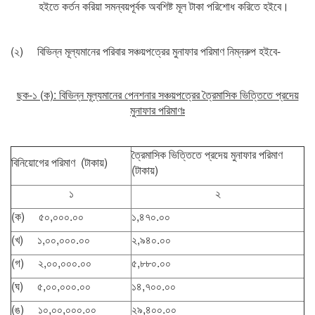
হইতে কর্তন করিয়া সমন্বয়পূর্বক অবশিষ্ট মূল টাকা পরিশোধ করিতে হইবে।
(২) বিভিন্ন মূল্যমানের পরিবার সঞ্চয়পত্রের মুনাফার পরিমাণ নিম্নরুপ হইবে-
ছক-১ (ক): বিভিন্ন মূল্যমানের পেনশনার সঞ্চয়পত্রের ত্রৈমাসিক ভিত্তিতে প্রদেয়
মুনাফার পরিমাণঃ
ত্রৈমাসিক ভিত্তিতে প্রদেয় মুনাফার পরিমাণ
বিনিয়োগের পরিমাণ (টাকায়)
(টাকায়)
১
২
(ক) ৫০,০০০.০০
১,৪৭০.০০
(খ) ১,০০,০০০.০০
২,৯৪০.০০
(গ) ২,০০,০০০.০০
৫,৮৮০.০০
(ঘ) ৫,০০,০০০.০০
১৪,৭০০.০০
(ঙ) ১০,০০,০০০.০০
২৯,৪০০.০০