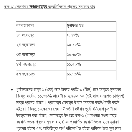
ছক-১: পেনশনার
সঞ্চয়পত্রের
বছরভিত্তিক প্রদেয় মুনাফার হার
নগদায়নকাল
মুনাফার হার
১ম বছরান্তে
৯.৭০%
২য় বছরান্তে
১০.১৫%
৩য় বছরান্তে
১০.৬৫%
৪র্থ বছরান্তে
১১.২০%
৫ম বছরান্তে
১১.৭৬%
পূর্ণমেয়াদের জন্য ১ (এক) লক্ষ টাকায় প্রতি ৩ (তিন) মাস অন্তর মুনাফার
কিস্তি সর্বোচ্চ ১১.৭৬% হারে টাকা ২,৯৪০.০০ (দুই হাজার নয়শত চল্লিশ)
মাত্র প্রদেয় হইবে। প্রযোজ্য ক্ষেত্রে উৎসে আয়কর কর্তন/লেভী কর্তন
হইবে। কিন্তু যেক্ষেত্রে মেয়াদ উত্তীর্ণ হইবার পূর্বে বিনিয়োগকৃত টাকা
উত্তোলন করা হইবে, সেক্ষেত্রে উপরের ছক-১ (পেনশনার সঞ্চয়পত্রে
বছরভিত্তিক প্রদেয় মুনাফার হার)-এ প্রদর্শিত বছরভিত্তিক হারে মুনাফা
প্রদেয় হইবে এবং অতিরিক্ত অর্থ পরিশোধিত হইয়া থাকিলে উহা মূল টাকা