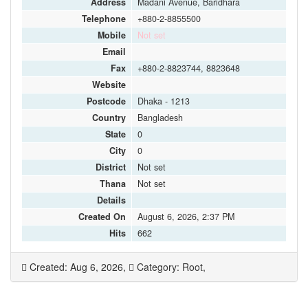
Address
Madani Avenue, Baridhara
Telephone
+880-2-8855500
Mobile
Not set
Email
Fax
+880-2-8823744, 8823648
Website
Postcode
Dhaka - 1213
Country
Bangladesh
State
0
City
0
District
Not set
Thana
Not set
Details
Created On
August 6, 2026, 2:37 PM
Hits
662
Created: Aug 6, 2026,
Category: Root,