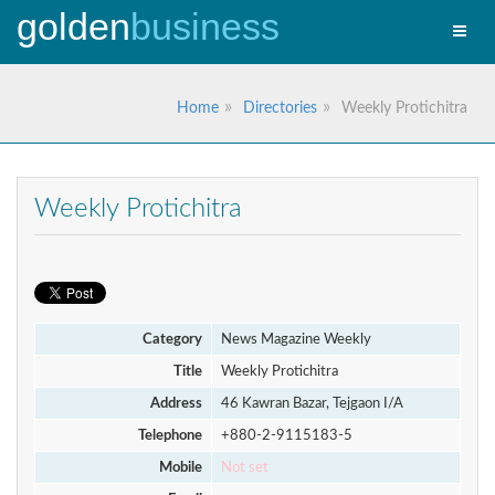
golden
business
Toggle
naviga
Home
Directories
Weekly Protichitra
Weekly Protichitra
Category
News Magazine Weekly
Title
Weekly Protichitra
Address
46 Kawran Bazar, Tejgaon I/A
Telephone
+880-2-9115183-5
Mobile
Not set