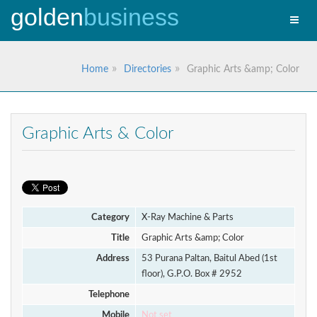
golden
business
Toggle
naviga
Home
Directories
Graphic Arts &amp; Color
Graphic Arts & Color
Category
X-Ray Machine & Parts
Title
Graphic Arts &amp; Color
Address
53 Purana Paltan, Baitul Abed (1st
floor), G.P.O. Box # 2952
Telephone
Mobile
Not set