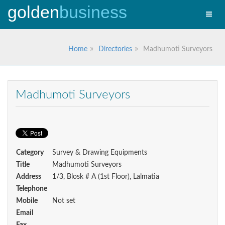
golden
business
Toggle
naviga
Home
Directories
Madhumoti Surveyors
Madhumoti Surveyors
Category
Survey & Drawing Equipments
Title
Madhumoti Surveyors
Address
1/3, Blosk # A (1st Floor), Lalmatia
Telephone
Mobile
Not set
Email