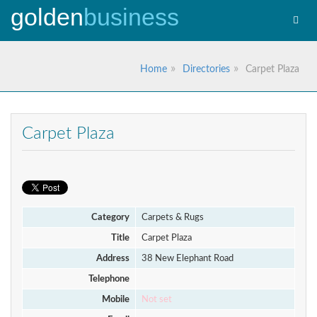
golden
business
Toggl
navig
Home
Directories
Carpet Plaza
Carpet Plaza
Category
Carpets & Rugs
Title
Carpet Plaza
Address
38 New Elephant Road
Telephone
Mobile
Not set