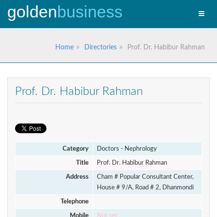
golden
business
Toggle
naviga
Home
Directories
Prof. Dr. Habibur Rahman
Prof. Dr. Habibur Rahman
Category
Doctors - Nephrology
Title
Prof. Dr. Habibur Rahman
Address
Cham # Popular Consultant Center,
House # 9/A, Road # 2, Dhanmondi
Telephone
Mobile
Not set