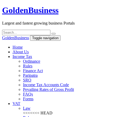
Golden
Business
Largest and fastest growing business Portals
Golden
Business
Toggle navigation
Home
About Us
Income Tax
Ordinance
Rules
Finance Act
Paripatra
SRO
Income Tax Accounts Code
Pevailing Rates of Gross Profit
FAQs
Forms
VAT
Law
<<<<<<< HEAD