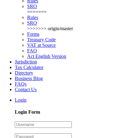
Rules
SRO
=======
Rules
SRO
>>>>>>> origin/master
Forms
Treasury Code
VAT at Source
FAQ
Act English Version
Jurisdiction
Tax Calculator
Directory
Business Blog
FAQs
Contact Us
Login
Login Form