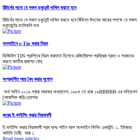
রিটার্নের সাথে যে সকল ডকুমেন্ট দাখিল করতে হবে
রিটার্নের সাথে যে সকল ডকুমেন্ট দাখিল করতে হবে বিভিন্ন উৎসের আয়ের সপক্ষে যে সকল
ডকুমেন্টের ফটোকপি দাখ
অনলাইনে e-Tin করার নিয়ম
ডিজিটাল TIN প্রাপ্তির নিয়ম করদাতা হিসেবে রেজিষ্ট্রেশন প্রক্রিয়া দ্রুত ও সহজতর
করতে জাতীয় রাজস্ব বোর্
অপ্রদর্শিত আয় বৈধ করার সুযোগ
অর্থ আইন ২০১৯ দ্বারা আয়কর অধ্যাদেশ, ১৯৮৪ তে ধারা ১৯BBBBB এর সন্নিবেশ
[আবাসিক বাড়ি/এ্যাপার
করের ই-ফাইলিং করার নিয়মাবলী
ই-ফাইলিং করার নিয়মাবলী প্রম ধাপঃ সাইন আপ অনলাইন ফিলিং একাউন্ট- ১. ইউজার
আইডি তৈরী: যারা ১
Read more articles